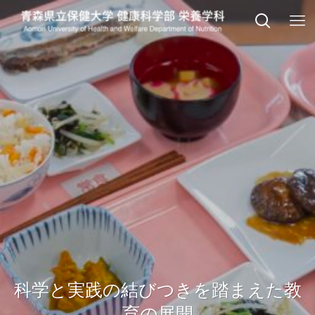
科学と実践の結びつきを踏まえた教
栄養を考えると、食は医になり、社
科学的根拠に裏付けられた知識
会と人は笑顔になる
育の展開